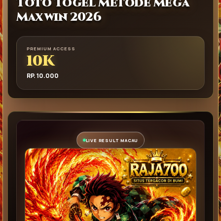
Toto Togel Metode Mega
Maxwin 2026
PREMIUM ACCESS
10K
RP. 10.000
LIVE RESULT MACAU