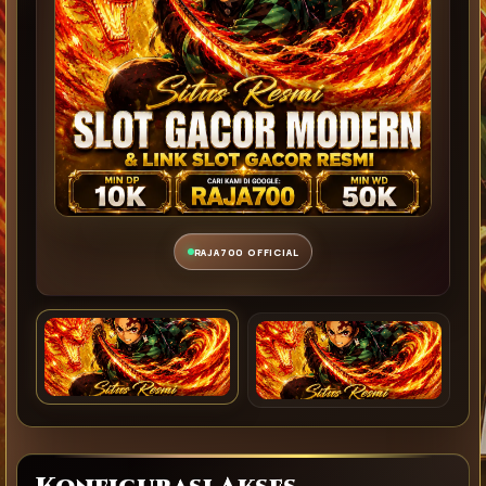
RAJA700 OFFICIAL