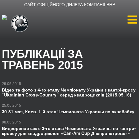
САЙТ ОФІЦІЙНОГО ДИЛЕРА КОМПАНІЇ BRP
Головна
ПУБЛІКАЦІЇ ЗА
Продукція
ТРАВЕНЬ 2015
Новини
29.05.2015
Відео та фото з 4-го етапу Чемпіонату України з кантрі-кросу
Про BRP
“Ukrainian Cross-Country” серед квадроциклів (2015.05.16)
25.05.2015
Як дістатися
30-31 мая, Киев. 1-й этап Чемпионата Украины по аквабайку
08.05.2015
Видеорепортаж с 3-го этапа Чемпионата Украины по кантри-
кроссу для квадроциклов «Can-Am Cup Днепропетровск»