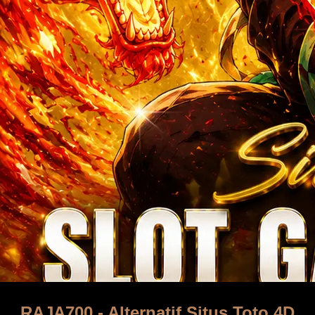
RAJA700 - Alternatif Situs Toto 4D