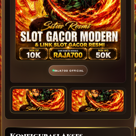
RAJA700 OFFICIAL