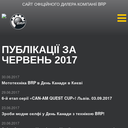
САЙТ ОФІЦІЙНОГО ДИЛЕРА КОМПАНІЇ BRP
Головна
ПУБЛІКАЦІЇ ЗА
Продукція
ЧЕРВЕНЬ 2017
Новини
30.06.2017
Мототехніка BRP в День Канади в Києві
Про BRP
29.06.2017
6-й етап серії «CAN-AM QUEST CUP»! Львів. 03.09.2017
Як дістатися
23.06.2017
Зроби модне селфі у День Канади з технікою BRP!
20.06.2017