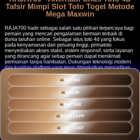
Tafsir Mimpi Slot Toto Togel Metode
Mega Maxwin
RAJA700 hadir sebagai salah satu pilihan terpercaya bagi
pemain yang mencari pengalaman bermain terbaik di
dunia taruhan online. Sebagai
situs toto 4d
yang fokus
pada kenyamanan dan peluang tinggi, primatoto
menyediakan akses stabil, sistem responsif, serta layanan
yang dirancang agar setiap pemain dapat menikmati
permainan tanpa hambatan. Dukungan teknologi modern
dan kualitas platform yang terus ditingkatkan menjadikan
primatoto sebagai referensi utama bagi pengguna yang
menginginkan informasi hasil yang terorganisir dan mudah
PROMO
diakses.
LOGIN
RAJA700 menghadirkan akses lengkap ke berbagai
pasaran populer mulai dari
toto 4d
, 3d, hingga 2d dalam
DAFTAR
satu platform terintegrasi. Selain itu, RAJA700 menjadi
pusat layanan yang menghubungkan pemain dengan data
WHATSAPP
result terbaru, jadwal live draw, serta informasi yang
disajikan secara cepat agar lebih mudah ditemukan saat
LIVE CHAT
dibutuhkan. Fitur kamus erek-erek dan tafsir mimpi yang
tersedia membantu pemain mendapatkan referensi