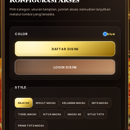
Konfigurasi Akses
Pilih kategori, ukuran tampilan, jumlah akses, kemudian lanjutkan
melalui tombol yang tersedia.
COLOR
blue
DAFTAR DISINI
LOGIN DISINI
STYLE
RAJA700
RESULT MACAU
KELUARAN MACAU
DATA MACAU
TOGEL MACAU
SITUS MACAU
MACAU 4D
SITUS TOTO
PRIMA TOTO MACAU