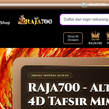
RAJA700 - A
Daftar dan login sekarang
Shop
Shop All
Designs
RAJA700
T
MACAU IMPERIAL ACCESS
RAJA700 - Al
4D Tafsir Mi