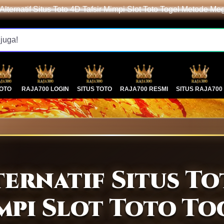
lternatif Situs Toto 4D Tafsir Mimpi Slot Toto Togel Metode 
 juga!
OTO
RAJA700 LOGIN
SITUS TOTO
RAJA700 RESMI
SITUS RAJA700
ternatif Situs T
mpi Slot Toto To