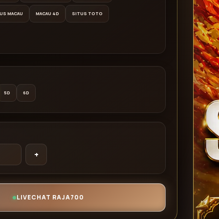
US MACAU
MACAU 4D
SITUS TOTO
5D
6D
+
LIVECHAT RAJA700