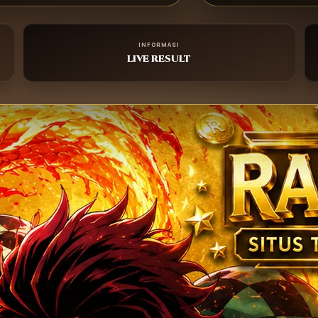
INFORMASI
LIVE RESULT