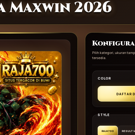
a Maxwin 2026
Konfiguras
Pilih kategori, ukuran tam
tersedia.
COLOR
DAFTAR D
STYLE
RAJA700
RESULT 