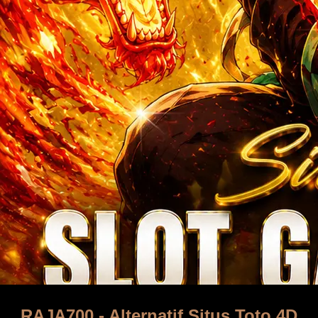
RAJA700 - Alternatif Situs Toto 4D