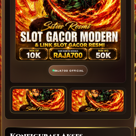
RAJA700 OFFICIAL