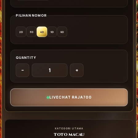
PILIHAN NOMOR
2D
3D
4D
5D
6D
QUANTITY
−
+
LIVECHAT RAJA700
KATEGORI UTAMA
TOTO MACAU