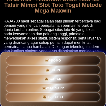
Tafsir Mimpi Slot Toto Togel Metode
Mega Maxwin
RAJA700 hadir sebagai salah satu pilihan terpercaya bagi
pemain yang mencari pengalaman bermain terbaik di
dunia taruhan online. Sebagai
situs toto 4d
yang fokus
pada kenyamanan dan peluang tinggi, primatoto
menyediakan akses stabil, sistem responsif, serta layanan
yang dirancang agar setiap pemain dapat menikmati
permainan tanpa hambatan. Dukungan teknologi modern
dan kualitas platform yang terus ditingkatkan menjadikan
primatoto sebagai referensi utama bagi pengguna yang
menginginkan informasi hasil yang terorganisir dan mudah
PROMO
diakses.
LOGIN
RAJA700 menghadirkan akses lengkap ke berbagai
pasaran populer mulai dari
toto 4d
, 3d, hingga 2d dalam
DAFTAR
satu platform terintegrasi. Selain itu, RAJA700 menjadi
pusat layanan yang menghubungkan pemain dengan data
WHATSAPP
result terbaru, jadwal live draw, serta informasi yang
disajikan secara cepat agar lebih mudah ditemukan saat
LIVE CHAT
dibutuhkan. Fitur kamus erek-erek dan tafsir mimpi yang
tersedia membantu pemain mendapatkan referensi