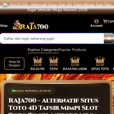
RAJA700 - Alternatif Situs Toto 4D Tafsir Mimpi Slot Toto
Pasaran lengkap & result resmi.
Togel Metode Mega Maxwin 2026
Bonus menarik setiap hari!
Cart
Shop
Account
Daftar dan login sekarang juga!
Explore Categories
Popular Products
Shop All
Designs
RAJA700
TOTO
RAJA700 LOGIN
SITUS TOTO
MACAU IMPERIAL ACCESS
RAJA700 - Alternatif Situs
Toto 4D Tafsir Mimpi Slot