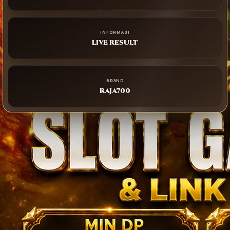
INFORMASI
LIVE RESULT
BRAND
RAJA700