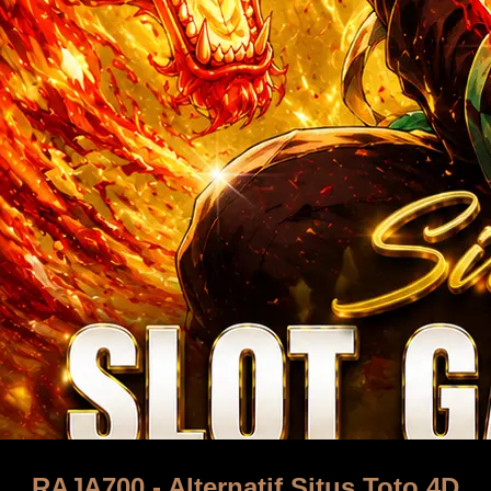
RAJA700 - Alternatif Situs Toto 4D