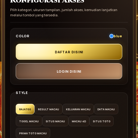
Konfigurasi Akses
Pilih kategori, ukuran tampilan, jumlah akses, kemudian lanjutkan
melalui tombol yang tersedia.
COLOR
blue
DAFTAR DISINI
LOGIN DISINI
STYLE
RAJA700
RESULT MACAU
KELUARAN MACAU
DATA MACAU
TOGEL MACAU
SITUS MACAU
MACAU 4D
SITUS TOTO
PRIMA TOTO MACAU