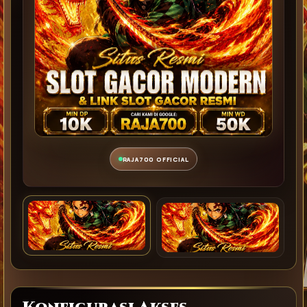
RAJA700 OFFICIAL