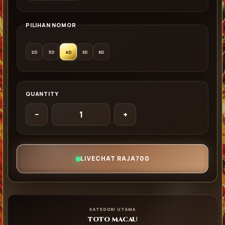
PILIHAN NOMOR
2D
3D
4D
5D
6D
QUANTITY
−
+
LIVECHAT RAJA700
KATEGORI UTAMA
TOTO MACAU