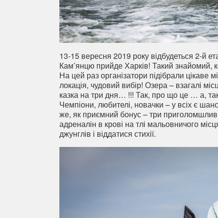
13-15 вересня 2019 року відбудеться 2-й ет
Кам’янцю прийде Харків! Такий знайомий, к
На цей раз організатори підібрали цікаве м
локація, чудовий вибір! Озера – взагалі міс
казка на три дня… !!! Так, про що це … а, та
Чемпіони, любителі, новачки – у всіх є шан
же, як приємний бонус – три приголомшливих
адреналін в крові на тлі мальовничого місц
джунглів і віддатися стихії.